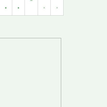
●
●
×
×