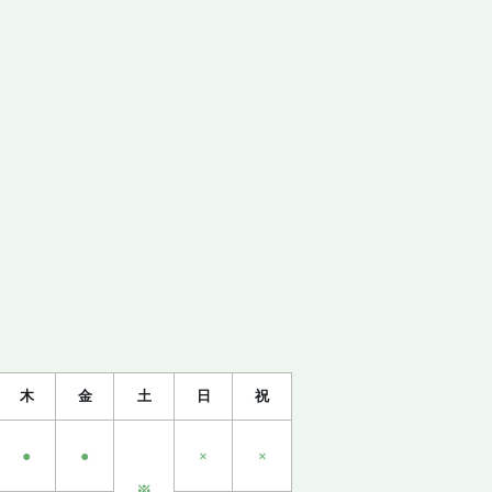
図・診療時間
お知らせ
木
金
土
日
祝
●
●
×
×
※