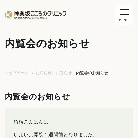
MENU
内覧会のお知らせ
電話：03-6280-8407
WEB予約
TOP
初めての方へ
お知らせ
お知らせ
内覧会のお知らせ
トップページ
>
>
>
ドクター紹介
治療費
内覧会のお知らせ
クリニック紹介
診療内容
地図・診療時間
お知らせ
皆様こんばんは。
こころのコラム
いよいよ開院１週間前となりました。