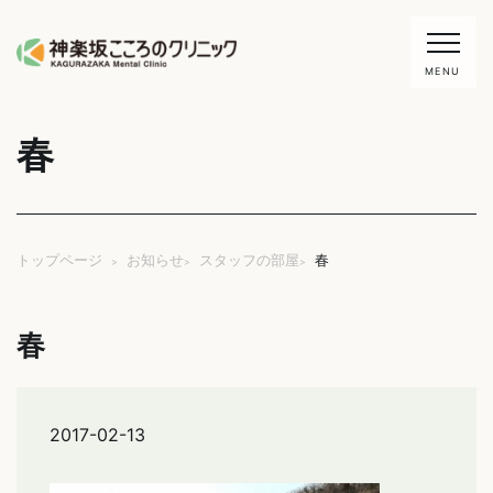
MENU
春
電話：03-6280-8407
WEB予約
TOP
初めての方へ
お知らせ
スタッフの部屋
春
トップページ
>
>
>
ドクター紹介
治療費
春
クリニック紹介
診療内容
地図・診療時間
お知らせ
2017-02-13
こころのコラム